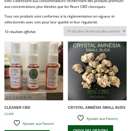
Elles s’adressent aux consommateurs recherchant des produits premium
aux concentrations plus élevées que les fleurs CBD classiques.
Tous nos produits sont conformes à la réglementation en vigueur et
sélectionnés avec soin pour leur qualité et leur régularité.
T
10 résultats affichés
r
i
é
d
u
p
l
u
s
r
é
c
e
CLEANER CBD
CRYSTAL AMNÉSIA SMALL BUDS
n
22,00
€
Ajouter aux Favoris
t
Ajouter aux Favoris
C
a
e
CHOIX DES OPTIONS
u