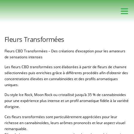
Aller
au
Menu
contenu
ACCUEIL
FAVORIS
BOUTIQUE
Fleurs Transformées
Fleurs CBD Transformées – Des créations d’exception pour les amateurs
PANIER
MON COMPTE
de sensations intenses
Les fleurs CBD transformées sont élaborées à partir de fleurs de chanvre
Recherche de produits
sélectionnées puis enrichies grâce à différents procédés afin d’obtenir des
concentrations élevées en cannabinoïdes et des profils aromatiques
uniques.
Du style Ice Rock, Moon Rock ou cristallisé jusqu’à 35 % de cannabinoïdes
pour une expérience plus intense et un profil aromatique fidèle à la variété
d’origine.
Ces fleurs transformées sont particulièrement appréciées pour leur
richesse en cannabinoïdes, leurs arômes prononcés et leur aspect visuel
remarquable.