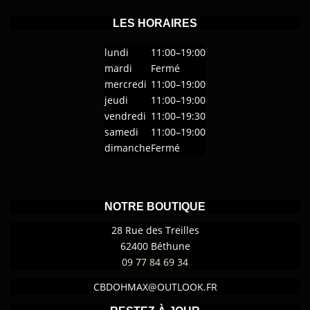
p
p
9
9
.
.
9
l
9
l
LES HORAIRES
L
L
€
€
u
u
e
e
à
à
s
s
lundi
11:00–19:00
s
s
1
1
i
i
mardi
Fermé
o
o
6
6
e
e
p
p
,
,
mercredi
11:00–19:00
u
u
9
9
t
t
jeudi
11:00–19:00
0
0
r
r
i
i
vendredi
11:00–19:30
€
€
s
s
o
o
samedi
11:00–19:00
v
v
n
n
dimanche
Fermé
a
a
s
s
r
r
p
p
i
i
e
e
a
a
u
u
t
t
v
v
NOTRE BOUTIQUE
i
i
e
e
28 Rue des Treilles
o
o
n
n
n
n
62400 Béthune
t
t
s
s
09 77 84 69 34
ê
ê
.
.
t
t
L
L
CBDOHMAX@OUTLOOK.FR
r
r
e
e
e
e