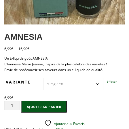
AMNESIA
P
6,99
€
–
16,90
€
l
Un E-liquide goût AMNESIA
a
L’Amnesia Marie Jeanne, inspiré de la plus célèbre des variétés !
g
Envie de redécouvrir ses saveurs dans un e-liquide de qualité.
e
d
VARIANTE
Effacer
e
p
r
6,99
€
i
quantité
x
AJOUTER AU PANIER
de
AMNESIA
:
6
Ajouter aux Favoris