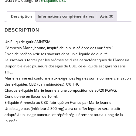
,
UGS :
ND
Catégorie :
E-Liquides CBD
9
9
Description
Informations complémentaires
Avis (0)
€
à
DESCRIPTION
1
6
Un E-liquide goût AMNESIA
,
L’Amnesia Marie Jeanne, inspiré de la plus célèbre des variétés !
9
Envie de redécouvrir ses saveurs dans un e-liquide de qualité.
0
Laissez-vous tenter par les arômes acidulés caractéristiques de l’Amnesia.
€
Disponible avec plusieurs dosages de CBD, ce e-liquide est garanti sans
THC.
Marie Jeanne est conforme aux exigences légales sur la commercialisation
des e-liquides CBD (cannabinoïdes). 0% THC
Chaque e-liquide Marie Jeanne a une composition de 80/20 PG/VG.
Conditionné en flacon de 10 ml.
E-liquide Amnesia au CBD fabriqué en France par Marie Jeanne.
Un dosage bas (inférieur à 300 mg) aura un effet léger et sera plutôt
adapté à un usage ponctuel et répété régulièrement tout au long de la
journée.