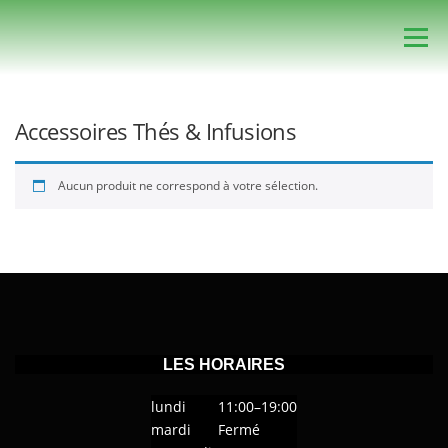
Aller
au
Menu
contenu
ACCUEIL
FAVORIS
BOUTIQUE
Accessoires Thés & Infusions
Aucun produit ne correspond à votre sélection.
PANIER
MON COMPTE
Recherche de produits
LES HORAIRES
lundi
11:00–19:00
mardi
Fermé