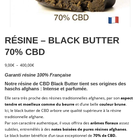
RÉSINE – BLACK BUTTER
70% CBD
P
9,00
€
–
400,00
€
l
Garanti résine 100% Française
a
g
Notre résine de CBD Black Butter tient ses origines des
haschs afghans : Intense et parfumée.
e
d
Elle sera très proche des résines traditionnelles afghanes, par son
aspect
e
tendre et moelleux comme du beurre
et d’une belle
couleur brune
.
p
Ici, le black butter de CBD arbore une qualité supérieure à la résine
r
traditionnelle afghane.
i
Par son caractère authentique, il vous offrira des
arômes floraux
assez
x
subtiles, entremêlés à des
notes boisées de pures résines afghanes
.
Le black butter bénéficie d’un taux exceptionnel de
70% de CBD.
: