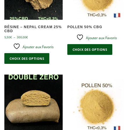
RÉSINE – NEPAL CREAM 25%
POLLEN 50% CBG
CBD
P
5,50
€
–
300,00
€
Ajouter aux Favoris
l
C
Ajouter aux Favoris
a
e
CHOIX DES OPTIONS
g
C
p
e
e
CHOIX DES OPTIONS
r
d
p
o
e
r
p
d
o
r
u
d
i
i
x
u
t
i
a
:
t
5
p
a
,
l
p
5
u
0
l
s
€
u
i
à
s