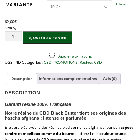
VARIANTE
Effacer
9
,
0
62,00
€
0
6,20
€
/g
€
quantité
à
AJOUTER AU PANIER
de
4
RÉSINE
0
-
0
Ajouter aux Favoris
BLACK
,
UGS :
ND
Catégories :
CBD
,
PROMOTIONS
,
Résines CBD
BUTTER
0
70%
0
CBD
Description
Informations complémentaires
Avis (0)
€
DESCRIPTION
Garanti résine 100% Française
Notre résine de CBD Black Butter tient ses origines des
haschs afghans : Intense et parfumée.
Elle sera très proche des résines traditionnelles afghanes, par son
aspect
tendre et moelleux comme du beurre
et d’une belle
couleur brune
.
Ici, le black butter de CBD arbore une qualité supérieure à la résine